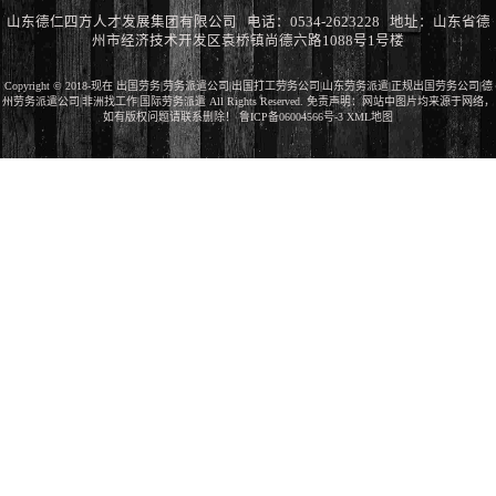
山东德仁四方人才发展集团有限公司 电话：0534-2623228 地址：山东省德
州市经济技术开发区袁桥镇尚德六路1088号1号楼
Copyright © 2018-现在 出国劳务|劳务派遣公司|出国打工劳务公司|山东劳务派遣|正规出国劳务公司|德
州劳务派遣公司|非洲找工作|国际劳务派遣 All Rights Reserved. 免责声明：网站中图片均来源于网络，
如有版权问题请联系删除！
鲁ICP备06004566号-3
XML地图