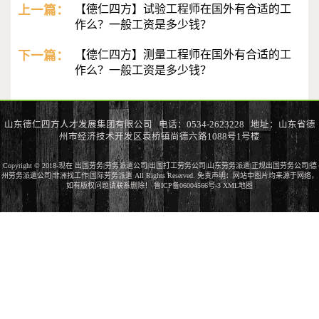
上一篇：
【德仁四方】试验工程师在国外有合适的工
作么？一般工资是多少钱？
下一篇：
【德仁四方】测量工程师在国外有合适的工
作么？一般工资是多少钱？
山东德仁四方人才发展集团有限公司 电话：0534-2623228 地址：山东省德
州市经济技术开发区袁桥镇尚德六路1088号1号楼
Copyright © 2018-现在 出国劳务|劳务派遣公司|出国打工劳务公司|山东劳务派遣|正规出国劳务公司|德
州劳务派遣公司|非洲找工作|国际劳务派遣 All Rights Reserved. 免责声明：网站中图片均来源于网络，
如有版权问题请联系删除！
鲁ICP备06004566号-3
XML地图